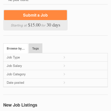
Submit a Job
$15.00
30 days
Starting at
for
Browse by…
Tags
Job Type
Job Salary
Job Category
Date posted
New Job Listings