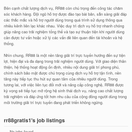
Bên cạnh chất lượng dịch vụ, RR88 còn chú trọng đến công tác chăm
sóc khách hàng. Đội ngũ hỗ trợ được đào tạo bài bản, sẵn sàng giải đáp
các thắc mắc và hỗ trợ người dùng trong quá trình sử dụng thông qua
nhiều kênh liên lạc khác nhau. Việc duy trì dịch vụ hỗ trợ nhanh chóng
giúp nâng cao trải nghiệm tổng thể và tạo sự thuận tiện khi người dùng
cần được tư vấn hoặc xử lý các vấn đề liên quan đến tài khoản và hệ
thống.
Nhìn chung, RR88 là một nền tảng giải trí trực tuyến hướng đến sự tiện
lợi, hiện đại và đa dạng trong trải nghiệm người dùng. Với giao diện thân
thiện, hệ thống hoạt động ổn định, nhiều nội dung giải trí phong phú,
chính sách bảo mật được chú trọng cùng dịch vụ hỗ trợ tận tình, nền
tảng này tiếp tục thu hút sự quan tâm của nhiều người dùng. Trong
tương lai, với việc liên tục đổi mới và nâng cấp công nghệ, RR88 được
kỳ vọng sẽ tiếp tục mở rộng hệ sinh thái dịch vụ, nâng cao chất lượng
trải nghiệm và đáp ứng tốt hơn nhu cầu của cộng đồng người dùng trong
môi trường giải trí trực tuyến đang phát triển không ngừng.
rr88gratis1's job listings
No jobs found.