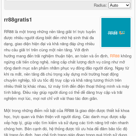
Radius:
rr88gratis1
RR88 là một trong những nền tảng giải trí trực tuyến
được nhiều người dùng biết đến nhờ hệ sinh thái đa
dạng, giao diện hiện đại và khả năng đáp ứng nhiều
nhu cầu giải trí trên cùng một nền tảng. Với định
hướng mang đến trải nghiệm thuận tiện, an toàn và ổn định,
RR88
không
ngừng cải tiến công nghệ, nâng cấp chất lượng dịch vụ cũng như mở
rộng danh mục sản phẩm nhằm phục vụ đông đảo người dùng. Ngay từ
khi ra mắt, nền tảng đã chú trọng xây dựng môi trường hoạt động
chuyên nghiệp, tối ưu tốc độ truy cập và khả năng tương thích trên
nhiều thiết bị khác nhau, từ máy tính đến điện thoại thông minh và máy
tính bảng. Điều này giúp người dùng có thể dễ dàng truy cập và trải
nghiệm mọi lúc, mọi nơi chỉ với vài thao tác đơn giản.
Một trong những điểm nổi bật của RR88 là giao diện được thiết kế khoa
học, trực quan và thân thiện với người dùng. Các danh mục được sắp
xếp hợp lý, giúp việc tìm kiếm và sử dụng các tính năng trở nên nhanh
chóng hơn. Bên cạnh đó, hệ thống được tối ưu hóa để đảm bảo tốc độ
tải trang ổn định, hạn chế tình trạng gián đoạn trong quá trình sử dụng.