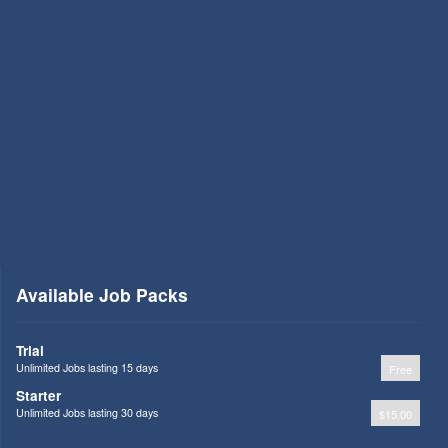
Available Job Packs
Trial
Unlimited Jobs lasting 15 days
Free
Starter
Unlimited Jobs lasting 30 days
$15.00