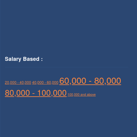
Salary Based :
60,000 - 80,000
20,000 - 40,000
40,000 - 60,000
80,000 - 100,000
100,000 and above