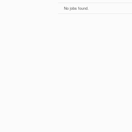
No jobs found.