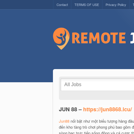
Contact
TERMS OF USE
Privacy Policy
JUN 88 –
https://jun8868.icu/
Jun88
nổi bật như một biểu tượng hàng đầu t
đến kho tàng trò chơi phong phú bao gồm đ
sòng bạc trực tiếp sống động và cá cược t