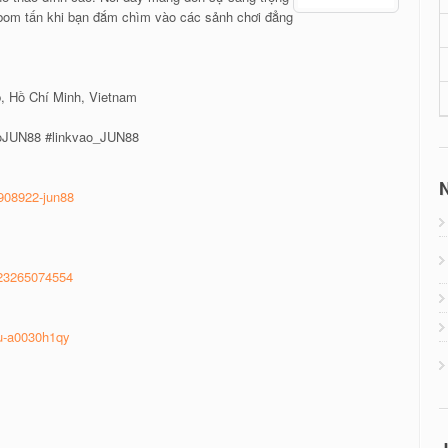
m bom tấn khi bạn đắm chìm vào các sảnh chơi đẳng
, Hồ Chí Minh, Vietnam
noJUN88 #linkvao_JUN88
N
908922-jun88
523265074554
cu-a0030h1qy