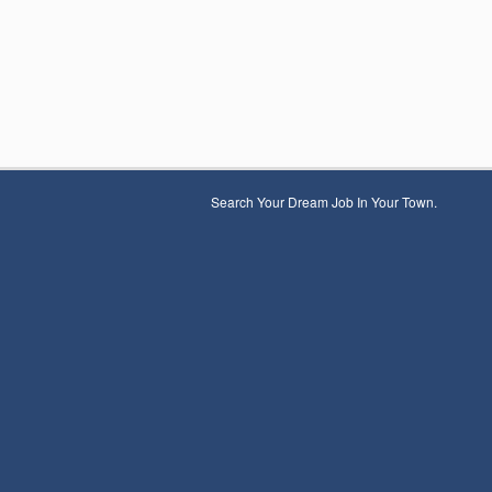
Search Your Dream Job In Your Town.