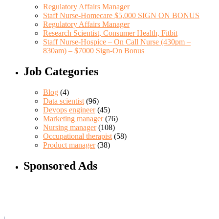
Regulatory Affairs Manager
Staff Nurse-Homecare $5,000 SIGN ON BONUS
Regulatory Affairs Manager
Research Scientist, Consumer Health, Fitbit
Staff Nurse-Hospice – On Call Nurse (430pm –
830am) – $7000 Sign-On Bonus
Job Categories
Blog
(4)
Data scientist
(96)
Devops engineer
(45)
Marketing manager
(76)
Nursing manager
(108)
Occupational therapist
(58)
Product manager
(38)
Sponsored Ads
Search Your Dream Job In Your Town.