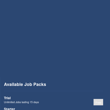
Available Job Packs
Trial
Unlimited Jobs lasting 15 days
Free
Starter