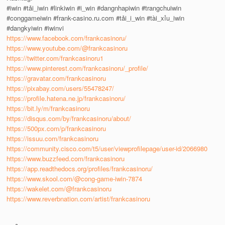
#iwin #tải_iwin #linkiwin #i_win #dangnhapiwin #trangchuiwin
#conggameiwin #frank-casino.ru.com #tải_i_win #tài_xỉu_iwin
#dangkyiwin #iwinvi
https://www.facebook.com/frankcasinoru/
https://www.youtube.com/@frankcasinoru
https://twitter.com/frankcasinoru1
https://www.pinterest.com/frankcasinoru/_profile/
https://gravatar.com/frankcasinoru
https://pixabay.com/users/55478247/
https://profile.hatena.ne.jp/frankcasinoru/
https://bit.ly/m/frankcasinoru
https://disqus.com/by/frankcasinoru/about/
https://500px.com/p/frankcasinoru
https://issuu.com/frankcasinoru
https://community.cisco.com/t5/user/viewprofilepage/user-id/2066980
https://www.buzzfeed.com/frankcasinoru
https://app.readthedocs.org/profiles/frankcasinoru/
https://www.skool.com/@cong-game-iwin-7874
https://wakelet.com/@frankcasinoru
https://www.reverbnation.com/artist/frankcasinoru