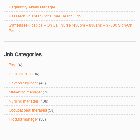
Regulatory Affairs Manager
Research Scientist, Consumer Health, Fitbit
Staff Nurse-Hospice – On Call Nurse (430pm – 830am) – $7000 Sign-On
Bonus
Job Categories
Blog
(4)
Data scientist
(96)
Devops engineer
(45)
Marketing manager
(76)
Nursing manager
(108)
Occupational therapist
(58)
Product manager
(38)