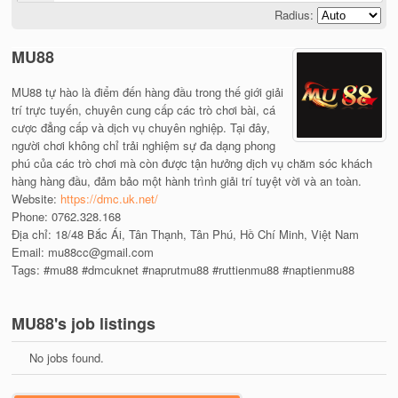
Radius:
MU88
MU88 tự hào là điểm đến hàng đầu trong thế giới giải
trí trực tuyến, chuyên cung cấp các trò chơi bài, cá
cược đẳng cấp và dịch vụ chuyên nghiệp. Tại đây,
người chơi không chỉ trải nghiệm sự đa dạng phong
phú của các trò chơi mà còn được tận hưởng dịch vụ chăm sóc khách
hàng hàng đầu, đảm bảo một hành trình giải trí tuyệt vời và an toàn.
Website:
https://dmc.uk.net/
Phone: 0762.328.168
Địa chỉ: 18/48 Bắc Ái, Tân Thạnh, Tân Phú, Hồ Chí Minh, Việt Nam
Email: mu88cc@gmail.com
Tags: #mu88 #dmcuknet #naprutmu88 #ruttienmu88 #naptienmu88
MU88's job listings
No jobs found.