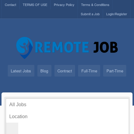
Contact
TERMS OF USE
Privacy Policy
Terms & Conditions
Submit a Job
Login/Register
Latest Jobs
Blog
Contract
Full-Time
Part-Time